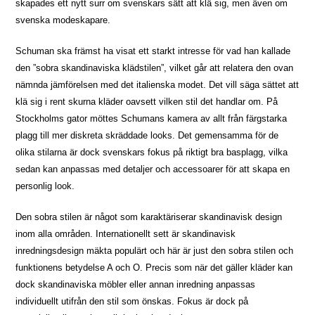
skapades ett nytt surr om svenskars sätt att klä sig, men även om
svenska modeskapare.
Schuman ska främst ha visat ett starkt intresse för vad han kallade
den ”sobra skandinaviska klädstilen”, vilket går att relatera den ovan
nämnda jämförelsen med det italienska modet. Det vill säga sättet att
klä sig i rent skurna kläder oavsett vilken stil det handlar om. På
Stockholms gator möttes Schumans kamera av allt från färgstarka
plagg till mer diskreta skräddade looks. Det gemensamma för de
olika stilarna är dock svenskars fokus på riktigt bra basplagg, vilka
sedan kan anpassas med detaljer och accessoarer för att skapa en
personlig look.
Den sobra stilen är något som karaktäriserar skandinavisk design
inom alla områden. Internationellt sett är skandinavisk
inredningsdesign mäkta populärt och här är just den sobra stilen och
funktionens betydelse A och O. Precis som när det gäller kläder kan
dock skandinaviska möbler eller annan inredning anpassas
individuellt utifrån den stil som önskas. Fokus är dock på