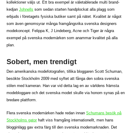
kollektioner väljs ut. Ett bra exempel är väletablerade multi brand-
kedjan
Johnells
som sedan starten handplockat alla plagg som
erbjuds i företagets fysiska butiker samt på nätet. Kvalitet är något
som även genomsyrar många framgångsrika svenska designers
modekoncept. Felippa K, J Lindeberg, Acne och Tiger är några
exempel på svenska modemärken som anammar kvalitet på alla
plan.
Sobert, men trendigt
Den amerikanska modefotografen, tillika bloggaren Scott Schuman,
besökte Stockholm 2009 med syftet att fånga den sobra svenska
stilen med kameran. Han var vid detta lag en av världens främsta
modebloggare och det svenska modet skulle via honom synas på en
bredare plattform.
Flera svenska modemärken hade redan innan
Schumans besök på
Stockholms gator
haft viss framgång internationellt, men hans
blogginlägg gav extra färg till den svenska modemarknaden. Det