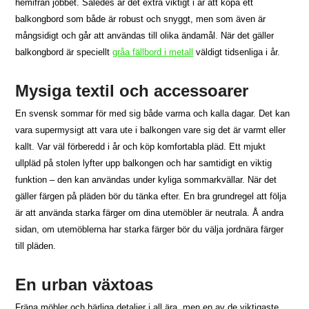
hemifrån jobbet. Således är det extra viktigt i år att köpa ett
balkongbord som både är robust och snyggt, men som även är
mångsidigt och går att användas till olika ändamål. När det gäller
balkongbord är speciellt
gråa fällbord i metall
väldigt tidsenliga i år.
Mysiga textil och accessoarer
En svensk sommar för med sig både varma och kalla dagar. Det kan
vara supermysigt att vara ute i balkongen vare sig det är varmt eller
kallt. Var väl förberedd i år och köp komfortabla pläd. Ett mjukt
ullpläd på stolen lyfter upp balkongen och har samtidigt en viktig
funktion – den kan användas under kyliga sommarkvällar. När det
gäller färgen på pläden bör du tänka efter. En bra grundregel att följa
är att använda starka färger om dina utemöbler är neutrala. Å andra
sidan, om utemöblerna har starka färger bör du välja jordnära färger
till pläden.
En urban växtoas
Fräna möbler och härliga detaljer i all ära, men en av de viktigaste