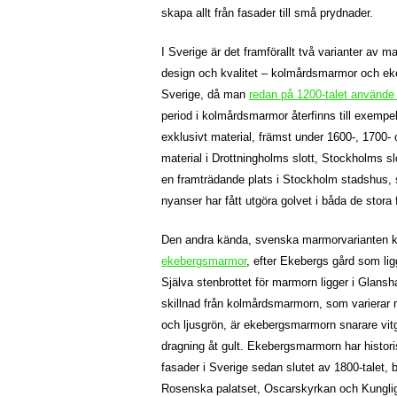
skapa allt från fasader till små prydnader.
I Sverige är det framförallt två varianter av
design och kvalitet – kolmårdsmarmor och ek
Sverige, då man
redan på 1200-talet använd
period i kolmårdsmarmor återfinns till exempe
exklusivt material, främst under 1600-, 1700- 
material i Drottningholms slott, Stockholms
en framträdande plats i Stockholm stadshus,
nyanser har fått utgöra golvet i båda de stora
Den andra kända, svenska marmorvarianten k
ekebergsmarmor
, efter Ekebergs gård som lig
Själva stenbrottet för marmorn ligger i Glansh
skillnad från kolmårdsmarmorn, som varierar 
och ljusgrön, är ekebergsmarmorn snarare vit
dragning åt gult. Ekebergsmarmorn har histori
fasader i Sverige sedan slutet av 1800-talet, 
Rosenska palatset, Oscarskyrkan och Kungli